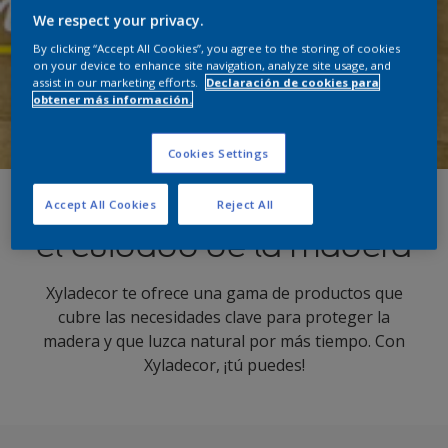
We respect your privacy.
By clicking “Accept All Cookies”, you agree to the storing of cookies
on your device to enhance site navigation, analyze site usage, and
assist in our marketing efforts.
Declaración de cookies para
obtener más información.
Cookies Settings
Máxima protección para
Accept All Cookies
Reject All
el cuidado de la madera
Xyladecor te ofrece una gama de productos que
cubre las necesidades clave para proteger la
madera y que luzca natural por más tiempo. Con
Xyladecor, ¡tú puedes!