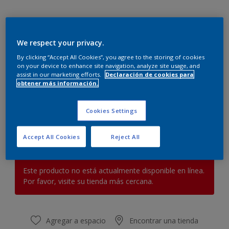
We respect your privacy.
By clicking “Accept All Cookies”, you agree to the storing of cookies
on your device to enhance site navigation, analyze site usage, and
G0.10.75
assist in our marketing efforts.
Declaración de cookies para
obtener más información.
Cambiar de color
Cookies Settings
Cantidad
Calculadora de pintura
Calcular
Accept All Cookies
Reject All
Este producto no está actualmente disponible en línea.
Por favor, visite su tienda más cercana.
Agregar a espacio
Encontrar una tienda