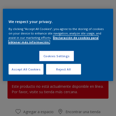
We respect your privacy.
By clicking “Accept All Cookies”, you agree to the storing of cookies
on your device to enhance site navigation, analyze site usage, and
Naranja amanecer
assist in our marketing efforts.
Declaración de cookies para
obtener más información.
Cambiar de color
Cookies Settings
Cantidad
Calculadora de pintura
Calcular
Accept All Cookies
Reject All
Este producto no está actualmente disponible en línea.
Por favor, visite su tienda más cercana.
Agregar a espacio
Encontrar una tienda