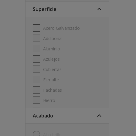
Protectores para madera
Superficie
Repelente al agua
Tratamientos para la madera
Acero Galvanizado
Additional
Aluminio
Azulejos
Cubiertas
Esmalte
Fachadas
Hierro
Laminado
Acabado
Madera
Melamine
Alto brillo