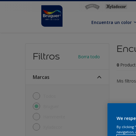
Encuentra un color
Encu
Filtros
Borra todo
0
Product
Marcas
Mis filtros
Todos
Lo sentim
Bruguer
descubrir
Hammerite
We respe
Xyladecor
By clicking
navigation, 