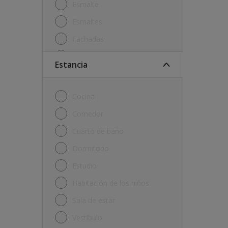
Esmalte
Esmaltes
Fachadas
Imprimación
Estancia
Laca
Limpiador
Cocina
Masilla
Comedor
Otro
Cuarto de baño
Paredes y techos
Dormitorio
Pintura en Spray
Estudio
Pintura metalizada
Habitación de los niños
Pintura para metal
Sala de estar
Pintura piscinas
Vestíbulo