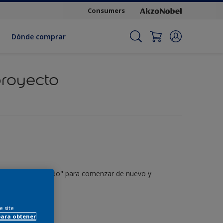
Consumers
Dónde comprar
proyecto
lic en "Borrar todo" para comenzar de nuevo y
e site
para obtener