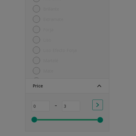
Metal
Brillante
Muebles
Extramate
Paredes
Forja
Piedra
Liso
Plástico
Liso Efecto Forja
Puertas
Martelé
PVC
Mate
Suelos
Mate Sedoso
Price
Suelos de madera
Metalizado
Techos
ND
-
Todos
Satinado
Yeso
Semi-mate
Zinc
Textura Gel