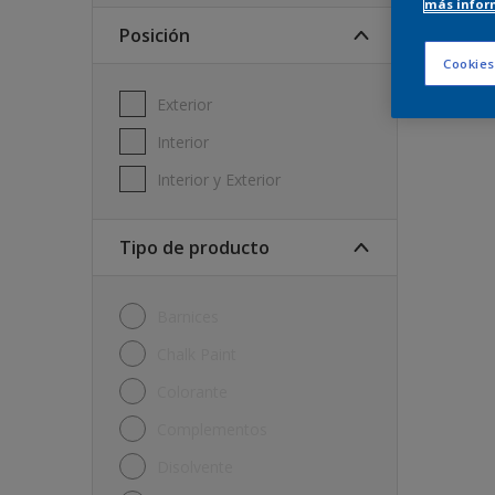
más infor
Posición
Cookies
Exterior
Interior
Interior y Exterior
Tipo de producto
Barnices
Chalk Paint
Colorante
Complementos
Disolvente