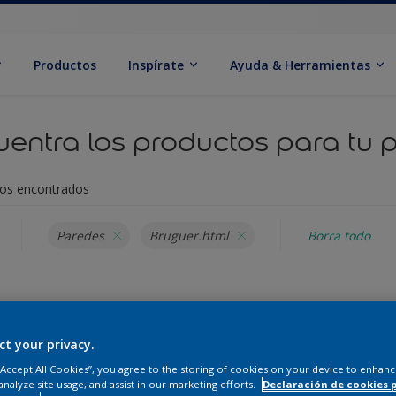
Productos
Inspírate
Ayuda & Herramientas
entra los productos para tu 
os encontrados
Paredes
Bruguer.html
Borra todo
os, no pudimos encontrar el producto que estabas buscando. Haga c
 nuestros otros productos.
ct your privacy.
 “Accept All Cookies”, you agree to the storing of cookies on your device to enhanc
analyze site usage, and assist in our marketing efforts.
Declaración de cookies 